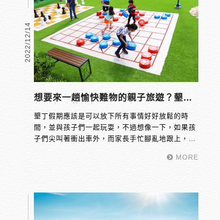
2022/12/14
想要來一趟愉快難物的親子旅遊？墾丁
親子飯店的選擇不可馬虎！
墾丁假期應該是可以放下所有事情好好放鬆的時
間，並與孩子們一起玩耍，不過想像一下，如果孩
子們尖叫著衝出車外，而家長手忙腳亂地跟上，那
麼這個假期多麼混亂？統一度假村北中南各有一
MORE
館，而位在墾丁的墾丁館，絕對是您造訪墾丁時的
親子飯店首要選擇！想要讓孩子們的童年增添多一
點快樂的記憶，害怕沒有方便的兒童設施？或擔心
孩子們在住宿期間感到無聊？我們帶您一起了解一
個順利的親子行程該如何準備，以及怎麼挑選親子
飯店。