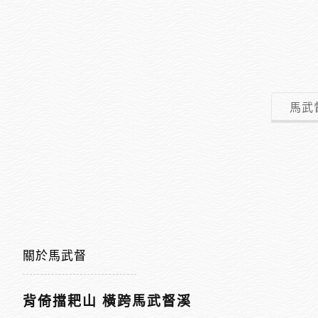
馬武
關於馬武督
背倚擋耙山 橫跨馬武督溪