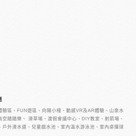
施
體驗區、FUN遊區、向陽小棧、動感VR及AR體驗、山泉水
高空踏踏樂、 滑草場、渡假會議中心、DIY教室、射箭場、
、戶外滑水道、兒童戲水池、室內溫水游泳池、室內桌撞球