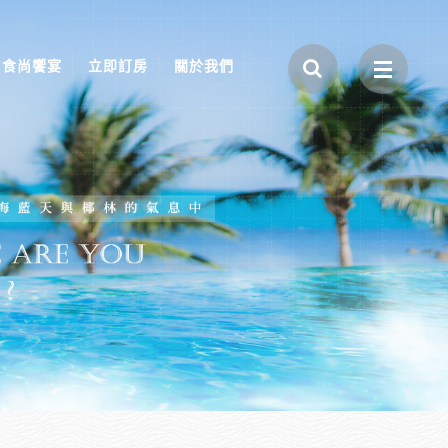
食尚饗宴
立即訂房
關於我們
關於馬武督
關於谷關
關於鹿港
關於墾丁