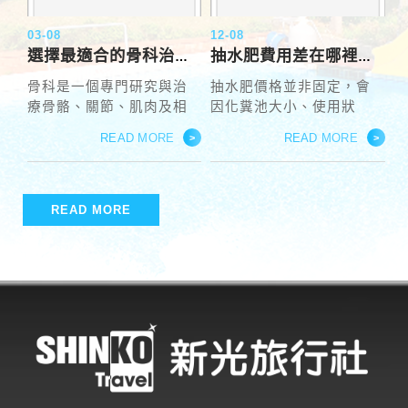
03-08
12-08
選擇最適合的骨科治療方案——了解兩大方案的關鍵差異
抽水肥費用差在哪裡？影響價格的重要因素完整解析
骨科是一個專門研究與治
抽水肥價格並非固定，會
療骨骼、關節、肌肉及相
因化糞池大小、使用狀
關結構疾病的醫學領域。
況、交通位置與作業難度
READ MORE
READ MORE
>
>
無論是因外傷、退化性疾
而不同。本文深入說明影
病還是先天性缺陷引起的
響抽水肥費用的主要因
問題，骨科提供了多種治
素，包含化糞池深度、沉
療方案，包括手術、物理
積物量、是否需要疏通搭
READ MORE
治療等方法。骨科治療不
配等，協助讀者了解費用
僅能緩解疼痛，還能改善
組成並選擇合法透明的業
患者的生活品質。了解骨
者，避免被不合理報價誤
科治療的不同選擇能幫助
導。
患者找到最適合自己的治
療方式，進而達到最佳的
恢復效果。