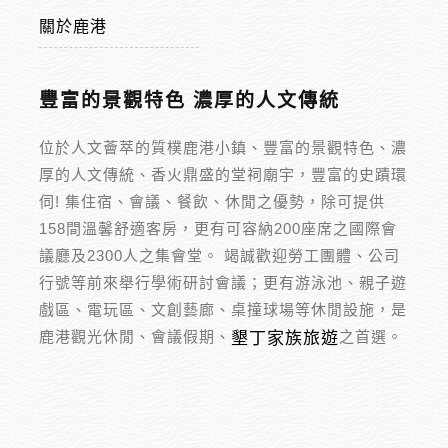
關於鹿港
豐富的景觀特色 濃厚的人文傳統
位於人文薈萃的質樸鹿港小鎮、豐富的景觀特色、濃
厚的人文傳統、香火鼎盛的堂祠廟宇，豐富的史蹟環
伺! 集住宿、會議、餐飲、休閒之優勢，除可提供
158間溫馨舒適客房，更有可容納200座席之國際會
議廳及2300人之集會堂。 竭誠歡迎勞工團體、公司
行號等前來舉行學術研討會議；更有游泳池、親子遊
戲區、電玩區、文創藝廊、桌撞球場等休閒設施，是
鹿港觀光休閒、會議假期、
之首選。
墾丁家族旅遊